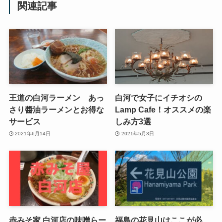
関連記事
王道の白河ラーメン あっ
白河で女子にイチオシの
さり醬油ラーメンとお得な
Lamp Cafe！オススメの楽
サービス
しみ方3選
2021年6月14日
2021年5月3日
赤みそ家 白河店の味噌らー
福島の花見山はここが必